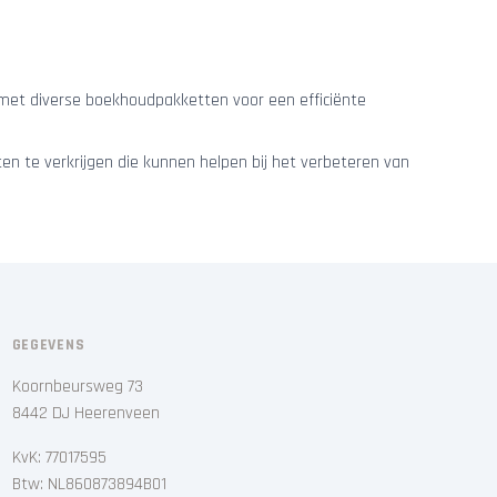
e met diverse boekhoudpakketten voor een efficiënte
en te verkrijgen die kunnen helpen bij het verbeteren van
GEGEVENS
Koornbeursweg 73
8442 DJ Heerenveen
KvK: 77017595
Btw: NL860873894B01