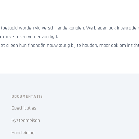
 uitbetaald worden via verschillende kanalen. We bieden ook integrati
tratieve taken vereenvoudigd.
t alleen hun financiën nauwkeurig bij te houden, maar ook om inzicht
DOCUMENTATIE
Specificaties
Systeemeisen
Handleiding