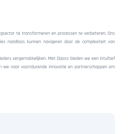
zorgsector te transformeren en processen te verbeteren. Ons
ties naadloos kunnen navigeren door de complexiteit van
ieders vergemakkelijken. Met Dizoss bieden we een intuïtief
reven we naar voortdurende innovatie en partnerschappen om