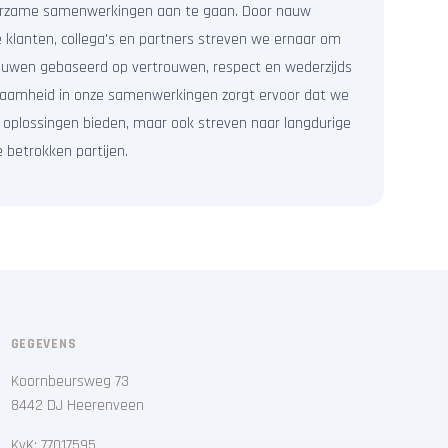
uurzame samenwerkingen aan te gaan. Door nauw
klanten, collega's en partners streven we ernaar om
bouwen gebaseerd op vertrouwen, respect en wederzijds
rzaamheid in onze samenwerkingen zorgt ervoor dat we
n oplossingen bieden, maar ook streven naar langdurige
e betrokken partijen.
GEGEVENS
Koornbeursweg 73
8442 DJ Heerenveen
KvK: 77017595