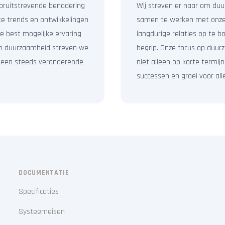
oruitstrevende benadering
Wij streven er naar om d
e trends en ontwikkelingen
samen te werken met onze 
e best mogelijke ervaring
langdurige relaties op te 
t en duurzaamheid streven we
begrip. Onze focus op duu
n een steeds veranderende
niet alleen op korte termij
successen en groei voor all
DOCUMENTATIE
Specificaties
Systeemeisen